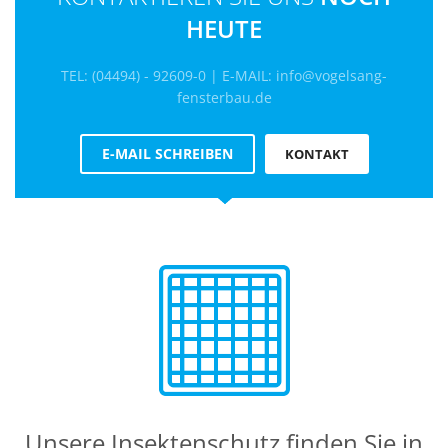
HEUTE
TEL: (04494) - 92609-0 | E-MAIL: info@vogelsang-
fensterbau.de
E-MAIL SCHREIBEN
KONTAKT
Unsere Insektenschutz finden Sie in